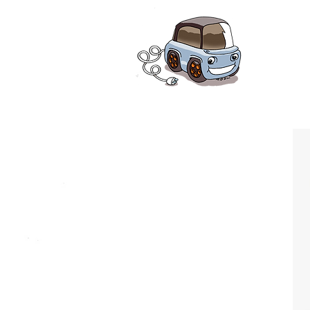
AMI-
la 