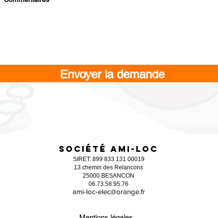
Envoyer la demande
Société Ami-loc
SIRET: 899 833 131 00019
13 chemin des Relancons
25000 BESANCON
06.73.58.95.76
ami-loc-elec@orange.fr
Mentions légales